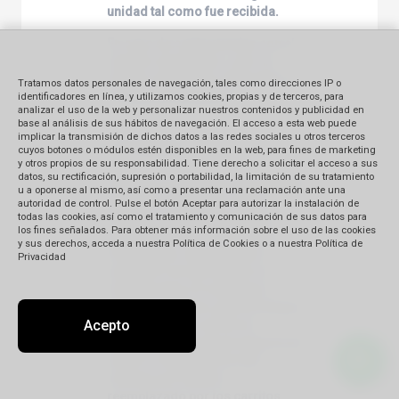
unidad tal como fue recibida.
En caso de controversias con el
servicio de alquiler u otro en
destino deberá ser informado a
Tratamos datos personales de navegación, tales como direcciones IP o
la empresa Rentadora.
identificadores en línea, y utilizamos cookies, propias y de terceros, para
analizar el uso de la web y personalizar nuestros contenidos y publicidad en
base al análisis de sus hábitos de navegación. El acceso a esta web puede
implicar la transmisión de dichos datos a las redes sociales u otros terceros
11. Propinas
cuyos botones o módulos estén disponibles en la web, para fines de marketing
y otros propios de su responsabilidad. Tiene derecho a solicitar el acceso a sus
datos, su rectificación, supresión o portabilidad, la limitación de su tratamiento
Aquellos programas que incluyen
u a oponerse al mismo, así como a presentar una reclamación ante una
propinas a maleteros en los
autoridad de control. Pulse el botón Aceptar para autorizar la instalación de
todas las cookies, así como el tratamiento y comunicación de sus datos para
hoteles y aeropuertos tienen
los fines señalados. Para obtener más información sobre el uso de las cookies
especial mención al respecto.
y sus derechos, acceda a nuestra Política de Cookies o a nuestra Política de
Para grupos, las propinas a
Privacidad
maleteros en los hoteles se
incluyen para (1) maleta por
persona, a menos que se indique
Acepto
lo contrario; no así en los
aeropuertos ya que la mayoría de
estos no disponen de este
servicio por haberlo
reemplazado por los carritos.